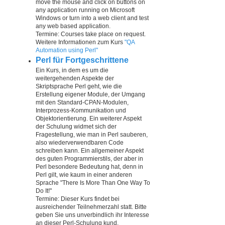
move the mouse and click on buttons on
any application running on Microsoft
Windows or turn into a web client and test
any web based application.
Termine: Courses take place on request.
Weitere Informationen zum Kurs
"QA
Automation using Perl"
Perl für Fortgeschrittene
Ein Kurs, in dem es um die
weitergehenden Aspekte der
Skriptsprache Perl geht, wie die
Erstellung eigener Module, der Umgang
mit den Standard-CPAN-Modulen,
Interprozess-Kommunikation und
Objektorientierung. Ein weiterer Aspekt
der Schulung widmet sich der
Fragestellung, wie man in Perl sauberen,
also wiederverwendbaren Code
schreiben kann. Ein allgemeiner Aspekt
des guten Programmierstils, der aber in
Perl besondere Bedeutung hat, denn in
Perl gilt, wie kaum in einer anderen
Sprache "There Is More Than One Way To
Do It!"
Termine: Dieser Kurs findet bei
ausreichender Teilnehmerzahl statt. Bitte
geben Sie uns unverbindlich ihr Interesse
an dieser Perl-Schulung kund.