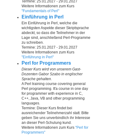
Termine: 25.01.2027 - 29.01.2027
Weitere Informationen zum Kurs
"Fundamentals of Perl"
Einführung in Perl
Ein Einführung in Perl, welche die
wichtigsten Aspekte dieser Skriptsprache
abdeckt, so dass die Teilnehmer in der
Lage sind, anschließend Perl-Programme
zu schreiben.
Termine: 25.01.2027 - 29.01.2027
Weitere Informationen zum Kurs
"Einführung in Perl"
Perl for Programmers
Dieser Kurs wird von unserem Gast-
Dozenten Gabor Szabo in englischer
Sprache gehalten.
A Perl training course covering general
Perl programming. It'a course in one day
for programmer with experience in C,
C++, Java, VB and other programming
languages.
Termine: Dieser Kurs findet bei
ausreichender Teilnehmerzahl statt. Bitte
geben Sie uns unverbindlich ihr Interesse
an dieser Perl-Schulung kund.
Weitere Informationen zum Kurs
"Perl for
Programmers"