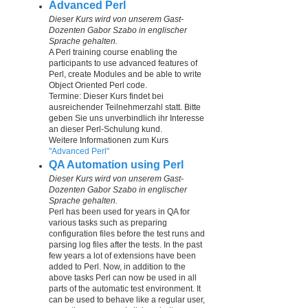
Advanced Perl
Dieser Kurs wird von unserem Gast-
Dozenten Gabor Szabo in englischer
Sprache gehalten.
A Perl training course enabling the
participants to use advanced features of
Perl, create Modules and be able to write
Object Oriented Perl code.
Termine: Dieser Kurs findet bei
ausreichender Teilnehmerzahl statt. Bitte
geben Sie uns unverbindlich ihr Interesse
an dieser Perl-Schulung kund.
Weitere Informationen zum Kurs
"Advanced Perl"
QA Automation using Perl
Dieser Kurs wird von unserem Gast-
Dozenten Gabor Szabo in englischer
Sprache gehalten.
Perl has been used for years in QA for
various tasks such as preparing
configuration files before the test runs and
parsing log files after the tests. In the past
few years a lot of extensions have been
added to Perl. Now, in addition to the
above tasks Perl can now be used in all
parts of the automatic test environment. It
can be used to behave like a regular user,