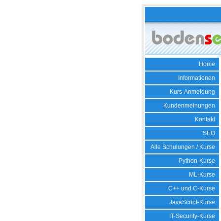
Home
Informationen
Kurs-Anmeldung
Kundenmeinungen
Kontakt
SEO
Alle Schulungen / Kurse
Python-Kurse
ML-Kurse
C++ und C-Kurse
JavaScript-Kurse
IT-Security-Kurse