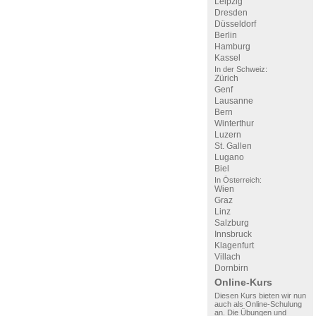
Leipzig
Dresden
Düsseldorf
Berlin
Hamburg
Kassel
In der Schweiz:
Zürich
Genf
Lausanne
Bern
Winterthur
Luzern
St. Gallen
Lugano
Biel
In Österreich:
Wien
Graz
Linz
Salzburg
Innsbruck
Klagenfurt
Villach
Dornbirn
Online-Kurs
Diesen Kurs bieten wir nun
auch als Online-Schulung
an. Die Übungen und