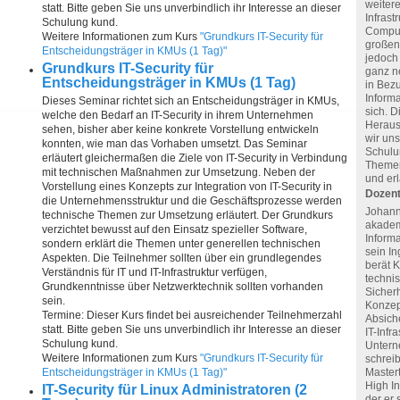
weiter
statt. Bitte geben Sie uns unverbindlich ihr Interesse an dieser
Infrast
Schulung kund.
Comput
Weitere Informationen zum Kurs
"Grundkurs IT-Security für
großen
Entscheidungsträger in KMUs (1 Tag)"
jedoch
Grundkurs IT-Security für
ganz n
Entscheidungsträger in KMUs (1 Tag)
in Bez
Informa
Dieses Seminar richtet sich an Entscheidungsträger in KMUs,
sich. 
welche den Bedarf an IT-Security in ihrem Unternehmen
Heraus
sehen, bisher aber keine konkrete Vorstellung entwickeln
wir uns
konnten, wie man das Vorhaben umsetzt. Das Seminar
Schulu
erläutert gleichermaßen die Ziele von IT-Security in Verbindung
Themen
mit technischen Maßnahmen zur Umsetzung. Neben der
und erl
Vorstellung eines Konzepts zur Integration von IT-Security in
Dozent
die Unternehmensstruktur und die Geschäftsprozesse werden
Johann
technische Themen zur Umsetzung erläutert. Der Grundkurs
akadem
verzichtet bewusst auf den Einsatz spezieller Software,
Informa
sondern erklärt die Themen unter generellen technischen
sein In
Aspekten. Die Teilnehmer sollten über ein grundlegendes
berät 
Verständnis für IT und IT-Infrastruktur verfügen,
techni
Grundkenntnisse über Netzwerktechnik sollten vorhanden
Sicherh
sein.
Konzep
Termine: Dieser Kurs findet bei ausreichender Teilnehmerzahl
Absich
statt. Bitte geben Sie uns unverbindlich ihr Interesse an dieser
IT-Infr
Schulung kund.
Untern
Weitere Informationen zum Kurs
"Grundkurs IT-Security für
schreib
Entscheidungsträger in KMUs (1 Tag)"
Master
High In
IT-Security für Linux Administratoren (2
der er 