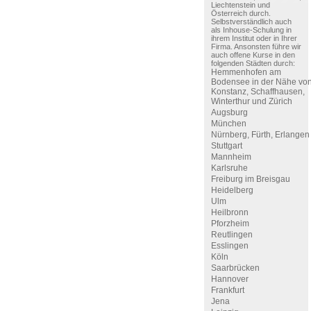
Liechtenstein und
Österreich durch.
Selbstverständlich auch
als Inhouse-Schulung in
ihrem Institut oder in Ihrer
Firma. Ansonsten führe wir
auch offene Kurse in den
folgenden Städten durch:
Hemmenhofen am
Bodensee in der Nähe vo
Konstanz, Schaffhausen,
Winterthur und Zürich
Augsburg
München
Nürnberg, Fürth, Erlangen
Stuttgart
Mannheim
Karlsruhe
Freiburg im Breisgau
Heidelberg
Ulm
Heilbronn
Pforzheim
Reutlingen
Esslingen
Köln
Saarbrücken
Hannover
Frankfurt
Jena