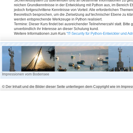
Sicherheitssystem zu überwinden und an bestimmte Informationen zu gel
reichen Grundkenntnisse in der Entwicklung mit Python aus, im Bereich E
jedoch fortgeschrittene Kenntnisse von Vorteil. Alle erforderlichen Theme
theoretisch besprochen, um die Zielsetzung auf technischer Ebene zu klä
werden entsprechende Werkzeuge in Python realisiert.
Termine: Dieser Kurs findet bei ausreichender Teilnehmerzahl statt. Bitte
unverbindlich ihr Interesse an dieser Schulung kund.
Weitere Informationen zum Kurs
"IT-Security für Python-Entwickler und Ad
Impressionen vom Bodensee
© Der Inhalt und die Bilder dieser Seite unterliegen dem Copyright wie im Impre