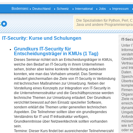
Bodenseo:
Deutschland
Schweiz
International
Jobs
Impressum
Die Spezialisten für Python, Perl, C,
Java und andere Programmierspra
IT-Security: Kurse und Schulungen
IT-Secu
Unter I
Grundkurs IT-Security für
Informa
Entscheidungsträger in KMUs (1 Tag)
verste
Gewähr
Dieses Seminar richtet sich an Entscheidungsträger in KMUs,
Vertrau
welche den Bedarf an IT-Security in ihrem Unternehmen
und Int
sehen, bisher aber keine konkrete Vorstellung entwickeln
Daten. 
konnten, wie man das Vorhaben umsetzt. Das Seminar
Speich
erläutert gleichermaßen die Ziele von IT-Security in Verbindung
Übertr
mit technischen Maßnahmen zur Umsetzung. Neben der
kompl
Vorstellung eines Konzepts zur Integration von IT-Security in
Firmen
die Unternehmensstruktur und die Geschäftsprozesse werden
Organi
technische Themen zur Umsetzung erläutert. Der Grundkurs
Ziele n
verzichtet bewusst auf den Einsatz spezieller Software,
erreic
sondern erklärt die Themen unter generellen technischen
dynami
Aspekten. Die Teilnehmer sollten über ein grundlegendes
Umgeb
Verständnis für IT und IT-Infrastruktur verfügen,
Anford
müssen
Grundkenntnisse über Netzwerktechnik sollten vorhanden
wie IoT
sein.
oder si
Termine: Dieser Kurs findet bei ausreichender Teilnehmerzahl