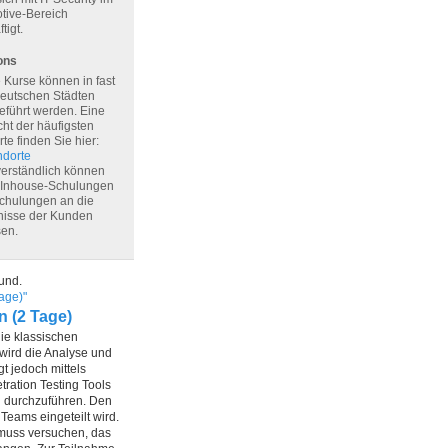
tive-Bereich
tigt.
ons
 Kurse können in fast
Deutschen Städten
eführt werden. Eine
ht der häufigsten
te finden Sie hier:
ndorte
verständlich können
i Inhouse-Schulungen
chulungen an die
nisse der Kunden
en.
kund.
Tage)"
n (2 Tage)
die klassischen
wird die Analyse und
t jedoch mittels
ration Testing Tools
g durchzuführen. Den
Teams eingeteilt wird.
muss versuchen, das