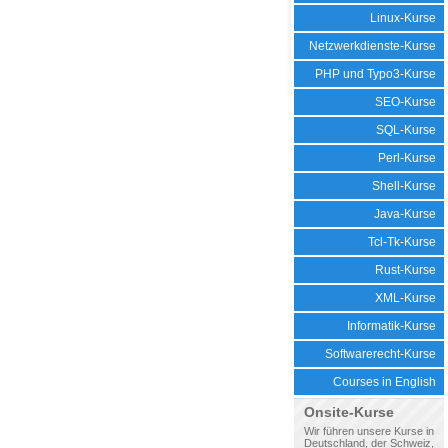
Linux-Kurse
Netzwerkdienste-Kurse
PHP und Typo3-Kurse
SEO-Kurse
SQL-Kurse
Perl-Kurse
Shell-Kurse
Java-Kurse
Tcl-Tk-Kurse
Rust-Kurse
XML-Kurse
Informatik-Kurse
Softwarerecht-Kurse
Courses in English
Onsite-Kurse
Wir führen unsere Kurse in
Deutschland, der Schweiz,