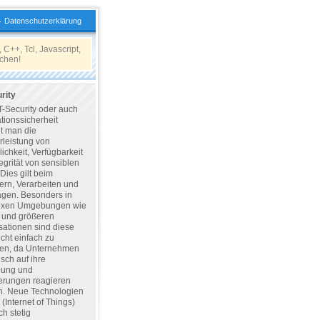
Datenschutzerklärung
 C++, Tcl, Javascript,
chen!
rity
T-Security oder auch
tionssicherheit
ht man die
leistung von
lichkeit, Verfügbarkeit
egrität von sensiblen
Dies gilt beim
ern, Verarbeiten und
agen. Besonders in
exen Umgebungen wie
 und größeren
sationen sind diese
icht einfach zu
hen, da Unternehmen
sch auf ihre
ung und
erungen reagieren
. Neue Technologien
 (Internet of Things)
ch stetig