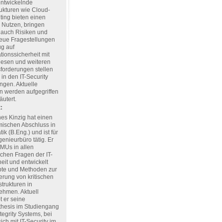
entwickelnde
rukturen wie Cloud-
ing bieten einen
 Nutzen, bringen
 auch Risiken und
eue Fragestellungen
ug auf
tionssicherheit mit
Diesen und weiteren
forderungen stellen
 in den IT-Security
ngen. Aktuelle
 werden aufgegriffen
äutert.
:
es Kinzig hat einen
ischen Abschluss in
tik (B.Eng.) und ist für
genieurbüro tätig. Er
KMUs in allen
schen Fragen der IT-
eit und entwickelt
te und Methoden zur
erung von kritischen
astrukturen in
ehmen. Aktuell
t er seine
thesis im Studiengang
tegrity Systems, bei
sich mit IT-Security im