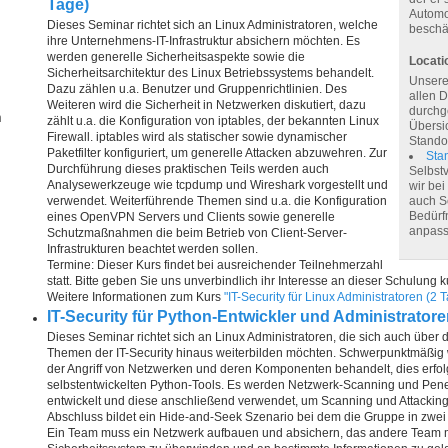
Tage)
Automo
Dieses Seminar richtet sich an Linux Administratoren, welche
beschäf
ihre Unternehmens-IT-Infrastruktur absichern möchten. Es
werden generelle Sicherheitsaspekte sowie die
Locati
Sicherheitsarchitektur des Linux Betriebssystems behandelt.
Unsere
Dazu zählen u.a. Benutzer und Gruppenrichtlinien. Des
allen 
Weiteren wird die Sicherheit in Netzwerken diskutiert, dazu
durchg
n
zählt u.a. die Konfiguration von iptables, der bekannten Linux
Übersic
Firewall. iptables wird als statischer sowie dynamischer
Standor
Paketfilter konfiguriert, um generelle Attacken abzuwehren. Zur
Sta
Durchführung dieses praktischen Teils werden auch
Selbst
Analysewerkzeuge wie tcpdump und Wireshark vorgestellt und
wir be
verwendet. Weiterführende Themen sind u.a. die Konfiguration
auch S
Bedürf
eines OpenVPN Servers und Clients sowie generelle
anpass
Schutzmaßnahmen die beim Betrieb von Client-Server-
Infrastrukturen beachtet werden sollen.
Termine: Dieser Kurs findet bei ausreichender Teilnehmerzahl
statt. Bitte geben Sie uns unverbindlich ihr Interesse an dieser Schulung 
Weitere Informationen zum Kurs
"IT-Security für Linux Administratoren (2 
IT-Security für Python-Entwickler und Administratore
Dieses Seminar richtet sich an Linux Administratoren, die sich auch über 
Themen der IT-Security hinaus weiterbilden möchten. Schwerpunktmäßig 
der Angriff von Netzwerken und deren Komponenten behandelt, dies erfolg
selbstentwickelten Python-Tools. Es werden Netzwerk-Scanning und Penet
entwickelt und diese anschließend verwendet, um Scanning und Attackin
Abschluss bildet ein Hide-and-Seek Szenario bei dem die Gruppe in zwei 
Ein Team muss ein Netzwerk aufbauen und absichern, das andere Team 